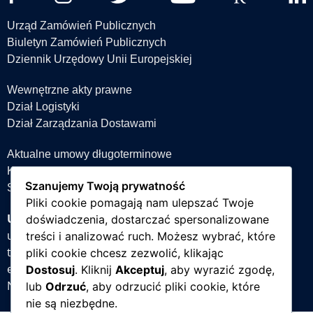
Urząd Zamówień Publicznych
Biuletyn Zamówień Publicznych
Dziennik Urzędowy Unii Europejskiej
Wewnętrzne akty prawne
Dział Logistyki
Dział Zarządzania Dostawami
Aktualne umowy długoterminowe
Książka teleadresowa
Szanujemy Twoją prywatność
Strefa projektów
Pliki cookie pomagają nam ulepszać Twoje
Uniwersytet Śląski w Katowicach
doświadczenia, dostarczać spersonalizowane
ul. Bankowa 12, 40-007 Katowice
treści i analizować ruch. Możesz wybrać, które
tel. +48 32 359 22 22
pliki cookie chcesz zezwolić, klikając
e-mail:
info@us.edu.pl
Dostosuj
. Kliknij
Akceptuj
, aby wyrazić zgodę,
NIP: 634-019-71-34
lub
Odrzuć
, aby odrzucić pliki cookie, które
nie są niezbędne.