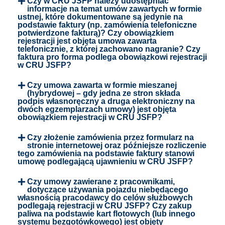
Czy w CRU JSFP należy udostępniać
informacje na temat umów zawartych w formie
ustnej, które dokumentowane są jedynie na
podstawie faktury (np. zamówienia telefoniczne
potwierdzone fakturą)? Czy obowiązkiem
rejestracji jest objęta umowa zawarta
telefonicznie, z której zachowano nagranie? Czy
faktura pro forma podlega obowiązkowi rejestracji
w CRU JSFP?
Czy umowa zawarta w formie mieszanej
(hybrydowej – gdy jedna ze stron składa
podpis własnoręczny a druga elektroniczny na
dwóch egzemplarzach umowy) jest objęta
obowiązkiem rejestracji w CRU JSFP?
Czy złożenie zamówienia przez formularz na
stronie internetowej oraz późniejsze rozliczenie
tego zamówienia na podstawie faktury stanowi
umowę podlegającą ujawnieniu w CRU JSFP?
Czy umowy zawierane z pracownikami,
dotyczące używania pojazdu niebędącego
własnością pracodawcy do celów służbowych
podlegają rejestracji w CRU JSFP? Czy zakup
paliwa na podstawie kart flotowych (lub innego
systemu bezgotówkowego) jest objęty