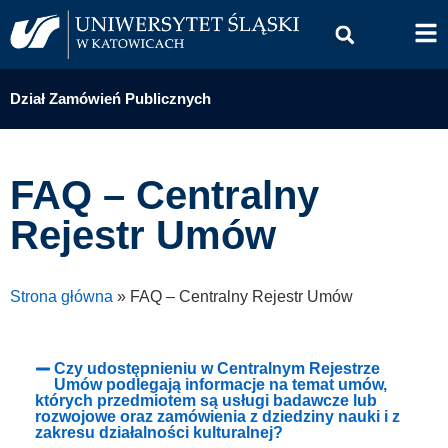
Dział Zamówień Publicznych
FAQ – Centralny
Rejestr Umów
Strona główna
»
FAQ – Centralny Rejestr Umów
Czy udostępnieniu w Centralnym Rejestrze
Umów podlegają informacje na temat umów,
których przedmiotem są usługi badawcze lub
rozwojowe oraz zamówienia z dziedziny nauki i z
zakresu działalności kulturalnej?