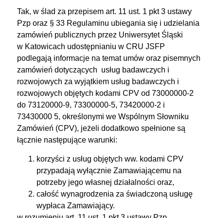
Tak, w ślad za przepisem art. 11 ust. 1 pkt 3 ustawy
Pzp oraz § 33 Regulaminu ubiegania się i udzielania
zamówień publicznych przez Uniwersytet Śląski
w Katowicach udostępnianiu w CRU JSFP
podlegają informacje na temat umów oraz pisemnych
zamówień dotyczących usług badawczych i
rozwojowych za wyjątkiem usług badawczych i
rozwojowych objętych kodami CPV od 73000000-2
do 73120000-9, 73300000-5, 73420000-2 i
73430000 5, określonymi we Wspólnym Słowniku
Zamówień (CPV), jeżeli dodatkowo spełnione są
łącznie następujące warunki:
korzyści z usług objętych ww. kodami CPV
przypadają wyłącznie Zamawiającemu na
potrzeby jego własnej działalności oraz,
całość wynagrodzenia za świadczoną usługę
wypłaca Zamawiający.
w rozumieniu art. 11 ust. 1 pkt 3 ustawy Pzp.