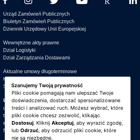
Urząd Zamówień Publicznych
Biuletyn Zamówień Publicznych
Dziennik Urzędowy Unii Europejskiej
Wewnętrzne akty prawne
Dział Logistyki
Dział Zarządzania Dostawami
Aktualne umowy długoterminowe
Książka teleadresowa
Szanujemy Twoją prywatność
Strefa projektów
Pliki cookie pomagają nam ulepszać Twoje
Uniwersytet Śląski w Katowicach
doświadczenia, dostarczać spersonalizowane
ul. Bankowa 12, 40-007 Katowice
treści i analizować ruch. Możesz wybrać, które
tel. +48 32 359 22 22
pliki cookie chcesz zezwolić, klikając
e-mail:
info@us.edu.pl
Dostosuj
. Kliknij
Akceptuj
, aby wyrazić zgodę,
NIP: 634-019-71-34
lub
Odrzuć
, aby odrzucić pliki cookie, które
nie są niezbędne.