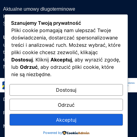
Aktualne umowy długoterminowe
Książka teleadresowa
Szanujemy Twoją prywatność
Strefa projektów
Pliki cookie pomagają nam ulepszać Twoje
Uniwersytet Śląski w Katowicach
doświadczenia, dostarczać spersonalizowane
ul. Bankowa 12, 40-007 Katowice
treści i analizować ruch. Możesz wybrać, które
tel. +48 32 359 22 22
pliki cookie chcesz zezwolić, klikając
e-mail:
info@us.edu.pl
Dostosuj
. Kliknij
Akceptuj
, aby wyrazić zgodę,
NIP: 634-019-71-34
lub
Odrzuć
, aby odrzucić pliki cookie, które
nie są niezbędne.
Dostosuj
Deklaracja dostępności
Odrzuć
Polityka prywatności
Akceptuj
Mapa strony
Powered by