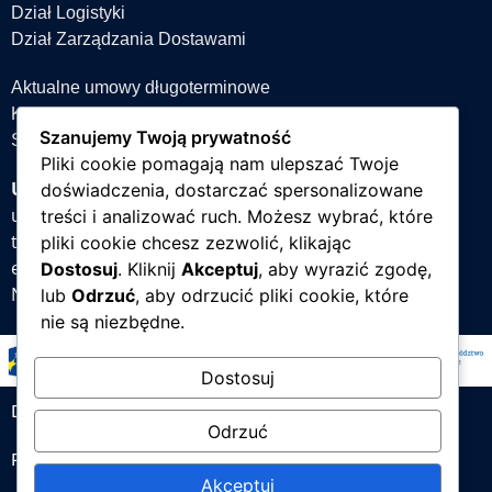
Dział Logistyki
Dział Zarządzania Dostawami
Aktualne umowy długoterminowe
Książka teleadresowa
Szanujemy Twoją prywatność
Strefa projektów
Pliki cookie pomagają nam ulepszać Twoje
Uniwersytet Śląski w Katowicach
doświadczenia, dostarczać spersonalizowane
ul. Bankowa 12, 40-007 Katowice
treści i analizować ruch. Możesz wybrać, które
tel. +48 32 359 22 22
pliki cookie chcesz zezwolić, klikając
e-mail:
info@us.edu.pl
Dostosuj
. Kliknij
Akceptuj
, aby wyrazić zgodę,
NIP: 634-019-71-34
lub
Odrzuć
, aby odrzucić pliki cookie, które
nie są niezbędne.
Dostosuj
Deklaracja dostępności
Odrzuć
Polityka prywatności
Akceptuj