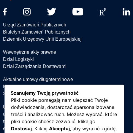
Urząd Zamówień Publicznych
Biuletyn Zamówień Publicznych
Dziennik Urzędowy Unii Europejskiej
Wewnętrzne akty prawne
Dział Logistyki
Dział Zarządzania Dostawami
Aktualne umowy długoterminowe
Książka teleadresowa
Szanujemy Twoją prywatność
Strefa projektów
Pliki cookie pomagają nam ulepszać Twoje
Uniwersytet Śląski w Katowicach
doświadczenia, dostarczać spersonalizowane
ul. Bankowa 12, 40-007 Katowice
treści i analizować ruch. Możesz wybrać, które
tel. +48 32 359 22 22
pliki cookie chcesz zezwolić, klikając
e-mail:
info@us.edu.pl
Dostosuj
. Kliknij
Akceptuj
, aby wyrazić zgodę,