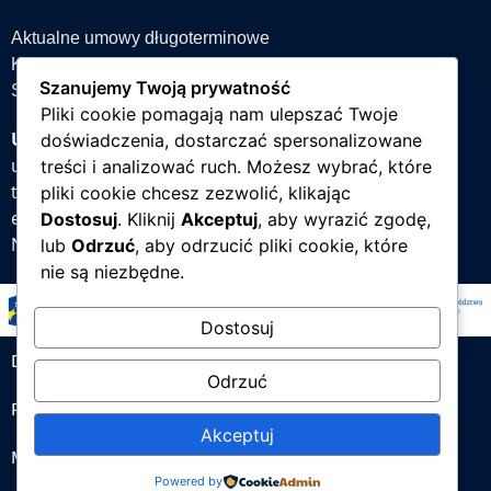
Aktualne umowy długoterminowe
Książka teleadresowa
Szanujemy Twoją prywatność
Strefa projektów
Pliki cookie pomagają nam ulepszać Twoje
Uniwersytet Śląski w Katowicach
doświadczenia, dostarczać spersonalizowane
ul. Bankowa 12, 40-007 Katowice
treści i analizować ruch. Możesz wybrać, które
tel. +48 32 359 22 22
pliki cookie chcesz zezwolić, klikając
e-mail:
info@us.edu.pl
Dostosuj
. Kliknij
Akceptuj
, aby wyrazić zgodę,
NIP: 634-019-71-34
lub
Odrzuć
, aby odrzucić pliki cookie, które
nie są niezbędne.
Dostosuj
Deklaracja dostępności
Odrzuć
Polityka prywatności
Akceptuj
Mapa strony
Powered by