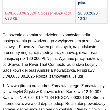
pliku
DWD.633.08.2026-OgloszenieDZP (pdf,
20.03.2026 -
626 KB)
13:37
Ogłoszenie o zamiarze udzielenia zamówienia dla
postępowania prowadzonego z wyłączeniem przepisów
ustawy – Prawo zamówień publicznych, na podstawie
procedury negocjacji z jednym wykonawcą, o wartości
mniejszej niż 130 000 PLN p.n.: Wydanie pracy naukowej
pt. „Rawa: The River That Connects” autorstwa Lucyny
Sadzikowskiej oraz Andrzeja Kowalczyka. Nr sprawy:
DWD.633.08.2026 Rodzaj zamówienia: usługi
1. Nazwa (firma) oraz adres Zamawiającego. Zamawiający:
Uniwersytet Śląski w Katowicach ul. Bankowa 12 40-007
Katowice NIP: 634-019-71-34 REGON: 000001347 Strona
internetowa: www.old-dzp.us.edu.pl Realizator prowadzący
sprawę, osoby upoważnione do kontaktu: Wydawnictwo UŚ