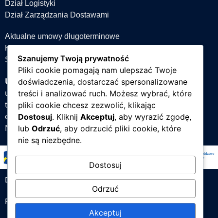
Dział Logistyki
Dział Zarządzania Dostawami
Aktualne umowy długoterminowe
Książka teleadresowa
Szanujemy Twoją prywatność
Strefa projektów
Pliki cookie pomagają nam ulepszać Twoje
Uniwersytet Śląski w Katowicach
doświadczenia, dostarczać spersonalizowane
ul. Bankowa 12, 40-007 Katowice
treści i analizować ruch. Możesz wybrać, które
tel. +48 32 359 22 22
pliki cookie chcesz zezwolić, klikając
e-mail:
info@us.edu.pl
Dostosuj
. Kliknij
Akceptuj
, aby wyrazić zgodę,
NIP: 634-019-71-34
lub
Odrzuć
, aby odrzucić pliki cookie, które
nie są niezbędne.
Dostosuj
Deklaracja dostępności
Odrzuć
Polityka prywatności
Akceptuj