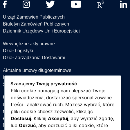
Urząd Zamówień Publicznych
Biuletyn Zamówień Publicznych
Dziennik Urzędowy Unii Europejskiej
Wewnętrzne akty prawne
Dział Logistyki
Dział Zarządzania Dostawami
Aktualne umowy długoterminowe
Książka teleadresowa
Szanujemy Twoją prywatność
Strefa projektów
Pliki cookie pomagają nam ulepszać Twoje
Uniwersytet Śląski w Katowicach
doświadczenia, dostarczać spersonalizowane
ul. Bankowa 12, 40-007 Katowice
treści i analizować ruch. Możesz wybrać, które
tel. +48 32 359 22 22
pliki cookie chcesz zezwolić, klikając
e-mail:
info@us.edu.pl
Dostosuj
. Kliknij
Akceptuj
, aby wyrazić zgodę,
NIP: 634-019-71-34
lub
Odrzuć
, aby odrzucić pliki cookie, które