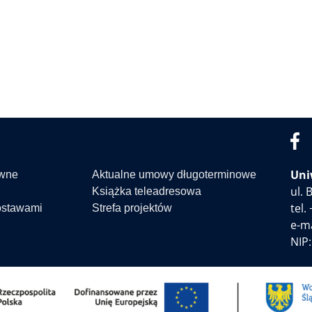
Uni
awne
Aktualne umowy długoterminowe
ul.
Książka teleadresowa
tel.
ostawami
Strefa projektów
e-ma
NIP: