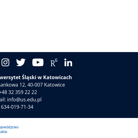
wersytet Śląski w Katowicach
 Bankowa 12, 40-007 Katowice
 +48 32 359 22 22
il:
info@us.edu.pl
 634-019-71-34