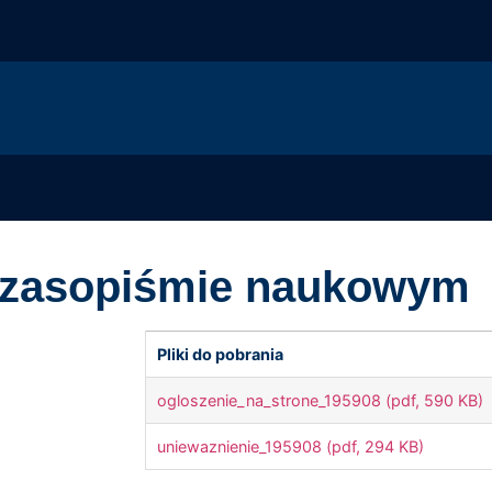
 czasopiśmie naukowym
Pliki do pobrania
ogloszenie_na_strone_195908 (pdf, 590 KB)
uniewaznienie_195908 (pdf, 294 KB)