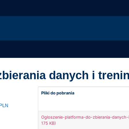
bierania danych i treni
Pliki do pobrania
 PLN
Ogloszenie-platforma-do-zbierania-danych-i-
175 KB)