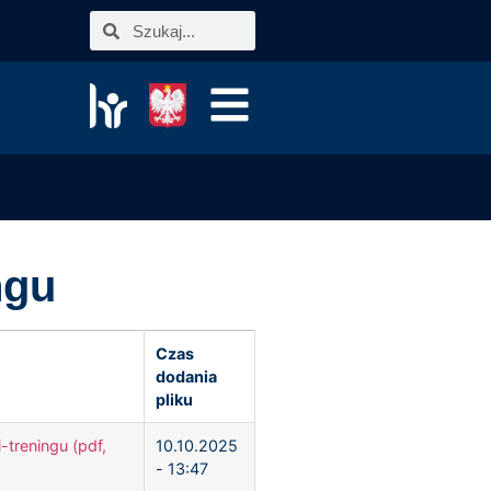
ngu
Czas
dodania
pliku
treningu (pdf,
10.10.2025
- 13:47