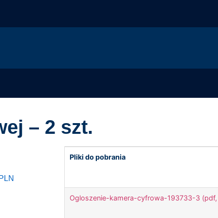
j – 2 szt.
Pliki do pobrania
 PLN
Ogloszenie-kamera-cyfrowa-193733-3 (pdf,