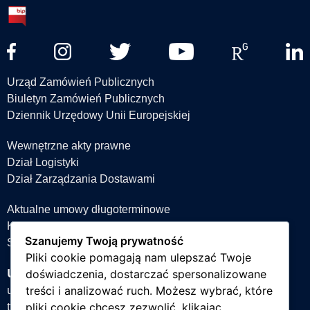
Urząd Zamówień Publicznych
Biuletyn Zamówień Publicznych
Dziennik Urzędowy Unii Europejskiej
Wewnętrzne akty prawne
Dział Logistyki
Dział Zarządzania Dostawami
Aktualne umowy długoterminowe
Książka teleadresowa
Szanujemy Twoją prywatność
Strefa projektów
Pliki cookie pomagają nam ulepszać Twoje
Uniwersytet Śląski w Katowicach
doświadczenia, dostarczać spersonalizowane
ul. Bankowa 12, 40-007 Katowice
treści i analizować ruch. Możesz wybrać, które
tel. +48 32 359 22 22
pliki cookie chcesz zezwolić, klikając