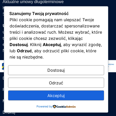
Aktualne umowy długoterminowe
Książka teleadresowa
Szanujemy Twoją prywatność
Strefa projektów
Pliki cookie pomagają nam ulepszać Twoje
Uniwersytet Śląski w Katowicach
doświadczenia, dostarczać spersonalizowane
ul. Bankowa 12, 40-007 Katowice
treści i analizować ruch. Możesz wybrać, które
tel. +48 32 359 22 22
pliki cookie chcesz zezwolić, klikając
e-mail:
info@us.edu.pl
Dostosuj
. Kliknij
Akceptuj
, aby wyrazić zgodę,
NIP: 634-019-71-34
lub
Odrzuć
, aby odrzucić pliki cookie, które
nie są niezbędne.
Dostosuj
Deklaracja dostępności
Odrzuć
Polityka prywatności
Akceptuj
Mapa strony
Powered by
Drukuj